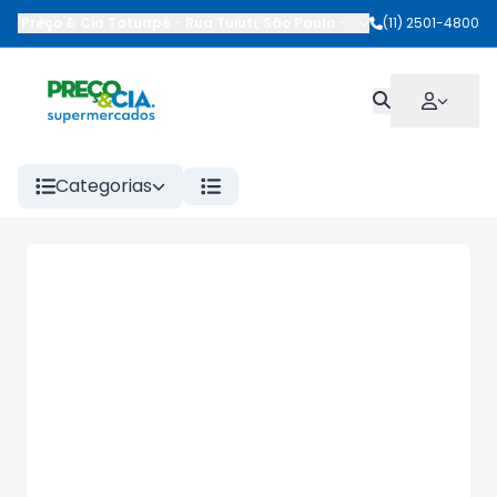
Preço & Cia Tatuapé
-
Rua Tuiuti
,
São Paulo
-
SP
(11) 2501-4800
Categorias