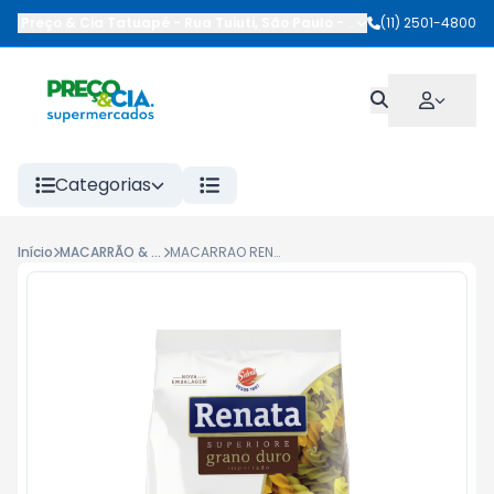
Preço & Cia Tatuapé
-
Rua Tuiuti
,
São Paulo
-
SP
(11) 2501-4800
Categorias
Início
MACARRÃO & LAMENS
MACARRAO RENATA 500G G.DURO TRICOLORI FUSILLI