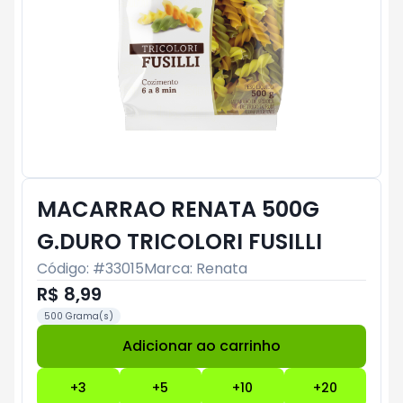
MACARRAO RENATA 500G
G.DURO TRICOLORI FUSILLI
Código: #
33015
Marca:
Renata
R$ 8,99
500 Grama(s)
Adicionar ao carrinho
Subtotal:
R$ 0
+
3
+
5
+
10
+
20