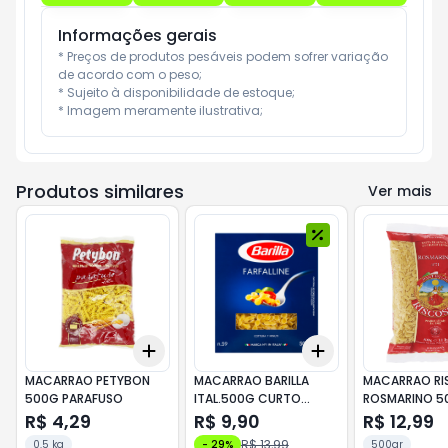
Informações gerais
* Preços de produtos pesáveis podem sofrer variação 
de acordo com o peso;

* Sujeito à disponibilidade de estoque;

* Imagem meramente ilustrativa;
Produtos similares
Ver mais
Add
Add
+
3
+
5
+
10
+
3
+
5
+
10
MACARRAO PETYBON
MACARRAO BARILLA
MACARRAO RI
500G PARAFUSO
ITAL.500G CURTO
ROSMARINO 5
FARFALLINE
R$ 4,29
R$ 9,90
R$ 12,99
R$ 13,99
0.5 kg
-
29
%
500gr