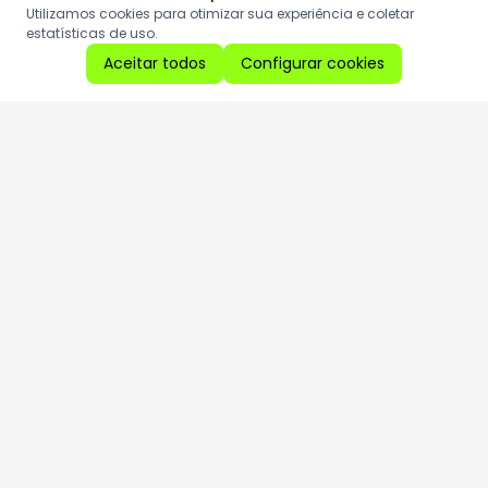
Utilizamos cookies para otimizar sua experiência e coletar
estatísticas de uso.
Aceitar todos
Configurar cookies
Aproveite as nossas promoções!
Cadastre seu e-mail e receba ofertas exclusivas.
QUERO RECEBER