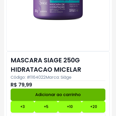
MASCARA SIAGE 250G
HIDRATACAO MICELAR
Código: #
1164022
Marca:
Siàge
R$ 79,99
Adicionar ao carrinho
Subtotal:
R$ 0
+
3
+
5
+
10
+
20