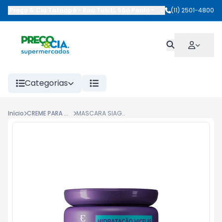
Preço & Cia Tatuapé
-
Rua Tuiuti
,
São Paulo
-
SP
(11) 2501-4800
Categorias
Início
CREME PARA CABELOS
MASCARA SIAGE 250G HIDRATACAO MICELAR