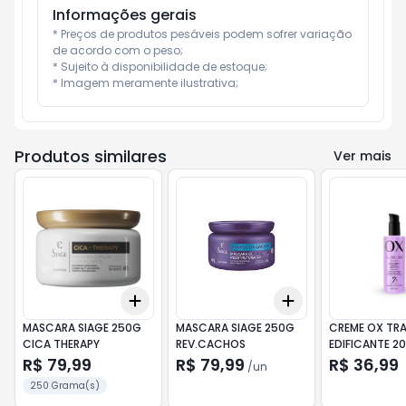
Informações gerais
* Preços de produtos pesáveis podem sofrer variação 
de acordo com o peso;

* Sujeito à disponibilidade de estoque;

* Imagem meramente ilustrativa;
Produtos similares
Ver mais
Add
Add
+
3
+
5
+
10
+
3
+
5
+
10
MASCARA SIAGE 250G
MASCARA SIAGE 250G
CREME OX TR
CICA THERAPY
REV.CACHOS
EDIFICANTE 2
GLICOLICO
R$ 79,99
R$ 79,99
R$ 36,99
/
un
250 Grama(s)