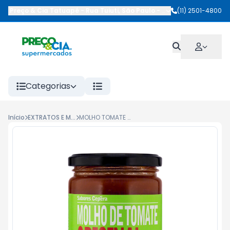
Preço & Cia Tatuapé
-
Rua Tuiuti
,
São Paulo
-
SP
(11) 2501-4800
Categorias
Início
EXTRATOS E MOLHOS DE TOMATES
MOLHO TOMATE CEPERA 320G ORIGINAL