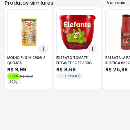
Produtos similares
Ver mais
Add
Add
+
3
+
5
+
10
+
3
+
5
+
10
MOLHO FUGINI 290G 4
EXTRATO TOMATE
PASSATA LA P
QUEIJOS
ELEFANTE POTE 300G
RUSTICA 680
MANJERICAO
R$ 9,99
R$ 8,69
R$ 25,99
R$ 11,99
-
17
%
300 Grama(s)
300gr