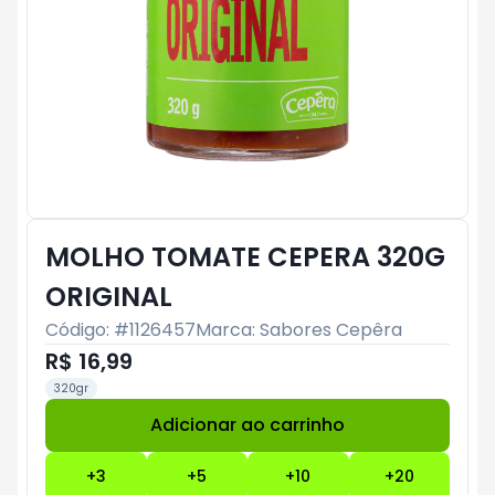
MOLHO TOMATE CEPERA 320G
ORIGINAL
Código: #
1126457
Marca:
Sabores Cepêra
R$ 16,99
320gr
Adicionar ao carrinho
Subtotal:
R$ 0
+
3
+
5
+
10
+
20