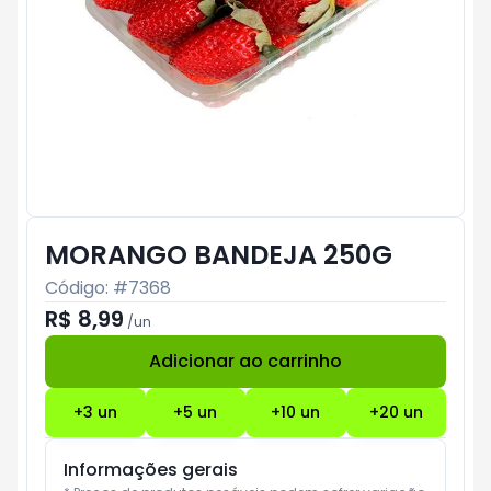
MORANGO BANDEJA 250G
Código: #
7368
R$ 8,99
/
un
Adicionar ao carrinho
Subtotal:
R$ 0
+
3
un
+
5
un
+
10
un
+
20
un
Informações gerais