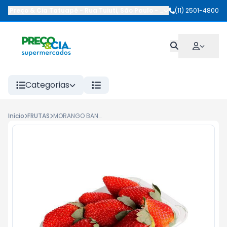
Preço & Cia Tatuapé
-
Rua Tuiuti
,
São Paulo
-
SP
(11) 2501-4800
Categorias
Início
FRUTAS
MORANGO BANDEJA 250G