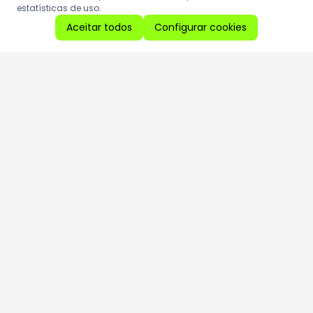
estatísticas de uso.
Aceitar todos
Configurar cookies
Aproveite as nossas promoções!
Cadastre seu e-mail e receba ofertas exclusivas.
QUERO RECEBER