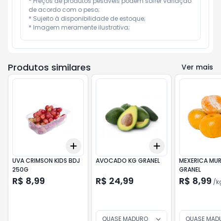
* Preços de produtos pesáveis podem sofrer variação 
de acordo com o peso;

* Sujeito à disponibilidade de estoque;

* Imagem meramente ilustrativa;
Produtos similares
Ver mais
Add
Add
+
3
+
5
+
10
+
0.6
+
1
+
2
UVA CRIMSON KIDS BDJ
AVOCADO KG GRANEL
MEXERICA MU
250G
GRANEL
R$ 8,99
R$ 24,99
R$ 8,99
/
k
QUASE MADURO
QUASE MAD