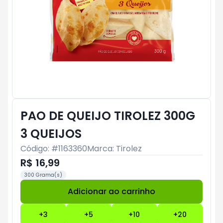
PAO DE QUEIJO TIROLEZ 300G
3 QUEIJOS
Código: #
1163360
Marca:
Tirolez
R$ 16,99
300 Grama(s)
Adicionar ao carrinho
Subtotal:
R$ 0
+
3
+
5
+
10
+
20