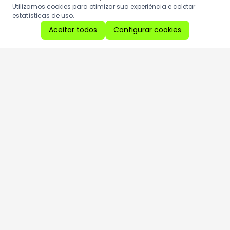
Utilizamos cookies para otimizar sua experiência e coletar
estatísticas de uso.
Aceitar todos
Configurar cookies
Aproveite as nossas promoções!
Cadastre seu e-mail e receba ofertas exclusivas.
QUERO RECEBER