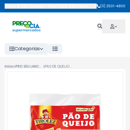
Preço & Cia Tatuapé
-
Rua Tuiuti
,
São Paulo
-
SP
(11) 2501-4800
Categorias
Início
PRO SEU LANCHE
PAO DE QUEIJO TIROLEZ 300G 3 QUEIJOS