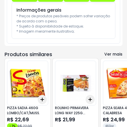
Informações gerais
* Preços de produtos pesáveis podem sofrer variação 
de acordo com o peso;

* Sujeito à disponibilidade de estoque;

* Imagem meramente ilustrativa;
Produtos similares
Ver mais
Add
Add
+
3
+
5
+
10
+
3
+
5
+
10
PIZZA SADIA 460G
ROLINHO PRIMAVERA
PIZZA SEARA 
LOMBO/CAT/MUSS.
LONG WAY 225G
CALABRESA
LEGUMES
R$ 22,69
R$ 21,99
R$ 24,99
R$ 22,99
-
1
%
460gr