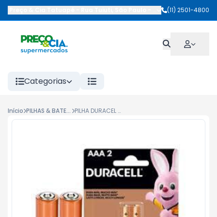
Preço & Cia Tatuapé
-
Rua Tuiuti
,
São Paulo
-
SP
(11) 2501-4800
Categorias
Início
PILHAS & BATERIAS
PILHA DURACEL ALC.PALITO SM 2UN