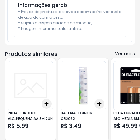
Informações gerais
* Preços de produtos pesáveis podem sofrer variação 
de acordo com o peso;

* Sujeito à disponibilidade de estoque;

* Imagem meramente ilustrativa;
Produtos similares
Ver mais
Add
Add
+
3
+
5
+
10
+
3
+
5
+
10
PILHA OUROLUX
BATERIA ELGIN 3V
PILHA DURACE
ALC.PEQUENA AA SM.2UN
CR2032
ALC.MEDIA SM
R$ 5,99
R$ 3,49
R$ 49,99