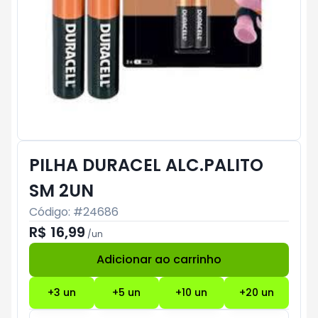
PILHA DURACEL ALC.PALITO
SM 2UN
Código: #
24686
R$ 16,99
/
un
Adicionar ao carrinho
Subtotal:
R$ 0
+
3
un
+
5
un
+
10
un
+
20
un