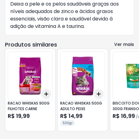
Deixa a pele e os pelos saudáveis graças aos 
níveis adequados de zinco e ácidos graxos 
essenciais, visão clara e saudável devido à 
adição de vitamina A e taurina.
Produtos similares
Ver mais
Add
Add
+
3
+
5
+
10
+
3
+
5
+
10
RACAO WHISKAS 900G
RACAO WHISKAS 500G
BISCOITO D
FILHOTES CARNE
ADULTO PEIXE
300G FRANGO/
R$ 19,99
R$ 14,99
R$ 16,99
/
500gr