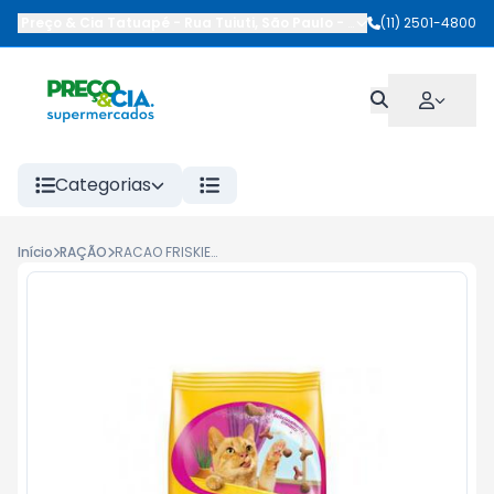
Preço & Cia Tatuapé
-
Rua Tuiuti
,
São Paulo
-
SP
(11) 2501-4800
Categorias
Início
RAÇÃO
RACAO FRISKIES 1KG ADULTO MIX CARNES