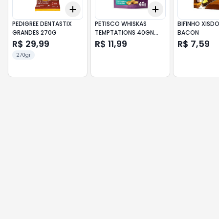
Add
Add
+
3
+
5
+
10
+
3
+
5
+
10
PEDIGREE DENTASTIX
PETISCO WHISKAS
BIFINHO XISD
GRANDES 270G
TEMPTATIONS 40GN
BACON
ANTI BOLA PELO
R$ 29,99
R$ 11,99
R$ 7,59
270gr