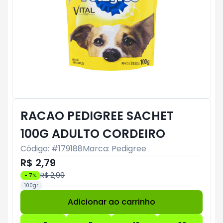
RACAO PEDIGREE SACHET
100G ADULTO CORDEIRO
Código: #
179188
Marca:
Pedigree
R$ 2,79
R$ 2,99
-
7
%
100gr
Adicionar ao carrinho
Subtotal:
R$ 0