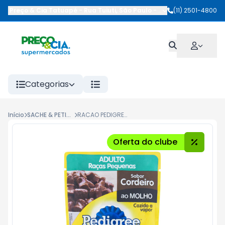
Preço & Cia Tatuapé
-
Rua Tuiuti
,
São Paulo
-
SP
(11) 2501-4800
Categorias
Início
SACHE & PETISCOS
RACAO PEDIGREE SACHET 100G ADULTO CORDEIRO
Oferta do clube