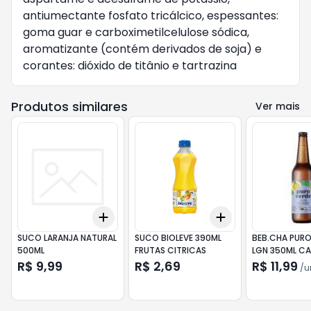
antiumectante fosfato tricálcico, espessantes:
goma guar e carboximetilcelulose sódica,
aromatizante (contém derivados de soja) e
corantes: dióxido de titânio e tartrazina
Produtos similares
Ver mais
Add
Add
+
3
+
5
+
10
+
3
+
5
+
10
SUCO LARANJA NATURAL
SUCO BIOLEVE 390ML
BEB.CHA PURO
500ML
FRUTAS CITRICAS
LGN 350ML CA
R$ 9,99
R$ 2,69
R$ 11,99
/
u