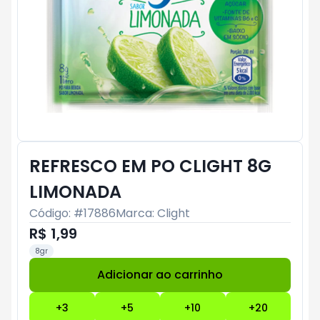
REFRESCO EM PO CLIGHT 8G
LIMONADA
Código: #
17886
Marca:
Clight
R$ 1,99
8gr
Adicionar ao carrinho
Subtotal:
R$ 0
+
3
+
5
+
10
+
20