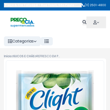
Preço & Cia Tatuapé
-
Rua Tuiuti
,
São Paulo
-
SP
(11) 2501-4800
Categorias
Início
SUCOS E CHÁS
REFRESCO EM PO CLIGHT 8G LIMONADA