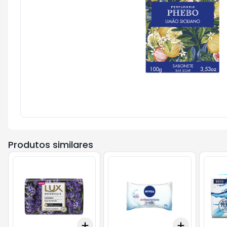
Produtos similares
Add
Add
+
3
+
5
+
10
+
3
+
5
+