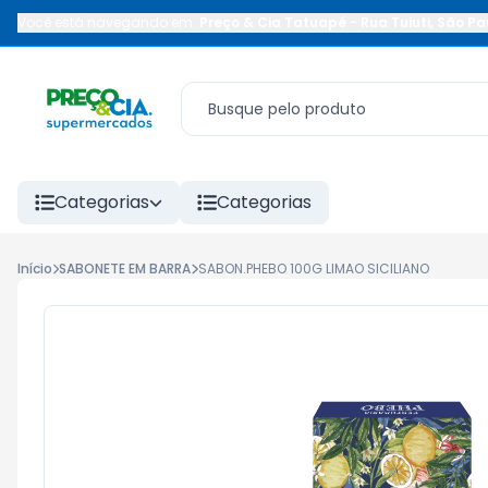
Você está navegando em:
Preço & Cia Tatuapé
-
Rua Tuiuti
,
São Pa
Categorias
Categorias
Início
SABONETE EM BARRA
SABON.PHEBO 100G LIMAO SICILIANO