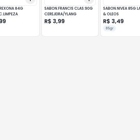
REXONA 84G
SABON.FRANCIS CLAS.90G
SABON.NIVEA 85G 
C.LIMPEZA
CEREJEIRA/YLANG
& OLEOS
99
R$ 3,99
R$ 3,49
85gr