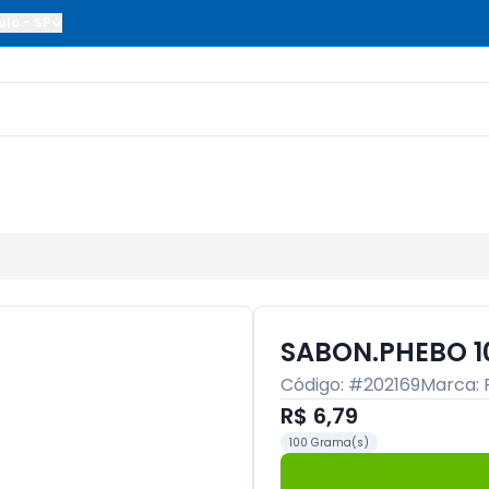
ulo
-
SP
SABON.PHEBO 1
Código: #
202169
Marca:
R$ 6,79
100 Grama(s)