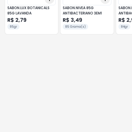
SABON.LUX BOTANICALS
SABON.NIVEA 85G
SABON.
85G LAVANDA
ANTIBACTERIANO 3EM1
ANTIBA
R$ 2,79
R$ 3,49
R$ 2,
85gr
85 Grama(s)
84gr