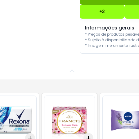
+
3
Informações gerais
* Preços de produtos pesáv
* Sujeito à disponibilidade d
* Imagem meramente ilustra
Add
Add
10
+
3
+
5
+
10
+
3
+
5
+
10