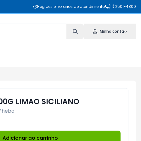
Regiões e horários de atendimento
(11) 2501-4800
Minha conta
00G LIMAO SICILIANO
Phebo
Adicionar ao carrinho
Subtotal:
R$ 0,00