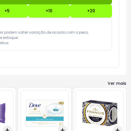
+
5
+
10
+
20
eis podem sofrer variação de acordo com o peso;

e estoque;

tiva;
Ver mais
Add
Add
Add
+
3
+
5
+
10
+
3
+
5
+
10
+
3