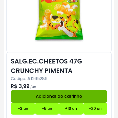
SALG.EC.CHEETOS 47G
CRUNCHY PIMENTA
Código: #
1265286
R$ 3,99
/
un
Adicionar ao carrinho
Subtotal:
R$ 0
+
3
un
+
5
un
+
10
un
+
20
un