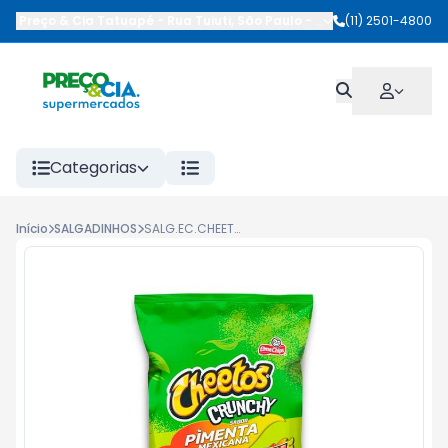
Preço & Cia Tatuapé
-
Rua Tuiuti
,
São Paulo
-
SP
(11) 2501-4800
Categorias
Início
SALGADINHOS
SALG.EC.CHEETOS 47G CRUNCHY PIMENTA