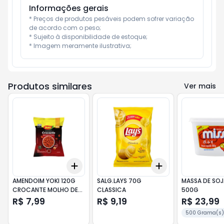
Informações gerais
* Preços de produtos pesáveis podem sofrer variação 
de acordo com o peso;

* Sujeito à disponibilidade de estoque;

* Imagem meramente ilustrativa;
Produtos similares
Ver mais
Add
Add
+
3
+
5
+
10
+
3
+
5
+
10
AMENDOIM YOKI 120G
SALG.LAYS 70G
MASSA DE SOJ
CROCANTE MOLHO DE
CLASSICA
500G
PIMENTA
R$ 7,99
R$ 9,19
R$ 23,99
500 Grama(s)