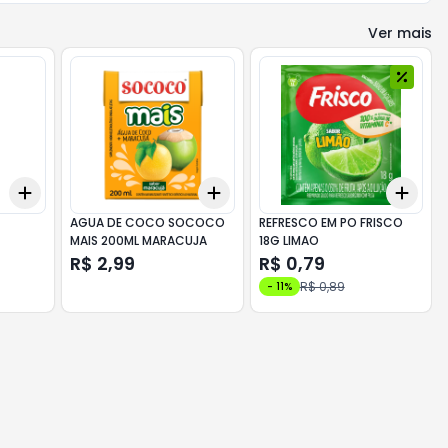
Ver mais
Add
Add
Add
+
3
+
5
+
10
+
3
+
5
+
10
+
3
AGUA DE COCO SOCOCO
REFRESCO EM PO FRISCO
MAIS 200ML MARACUJA
18G LIMAO
R$ 2,99
R$ 0,79
R$ 0,89
-
11
%