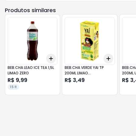
Produtos similares
Add
Add
+
3
+
5
+
10
+
3
+
5
+
BEB.CHA LEAO ICE TEA 1,5L
BEB.CHA VERDE YAI TP
BEB.CHA
LIMAO ZERO
200ML LIMAO
200ML 
SICILIANO/HORTELA
R$ 9,99
R$ 3,49
R$ 3
1.5 lt