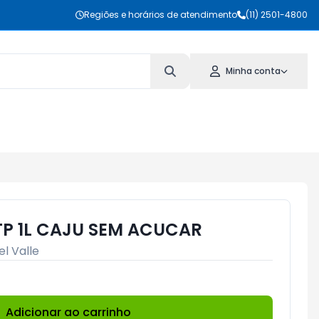
Regiões e horários de atendimento
(11) 2501-4800
Minha conta
TP 1L CAJU SEM ACUCAR
el Valle
Adicionar ao carrinho
Subtotal:
R$ 0,00