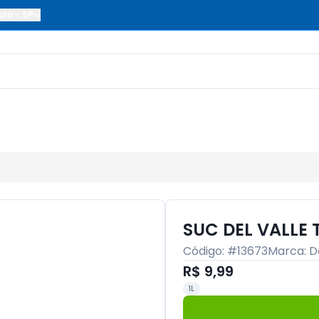
ulo
-
SP
SUC DEL VALLE 
Código: #
13673
Marca:
D
R$ 9,99
1L