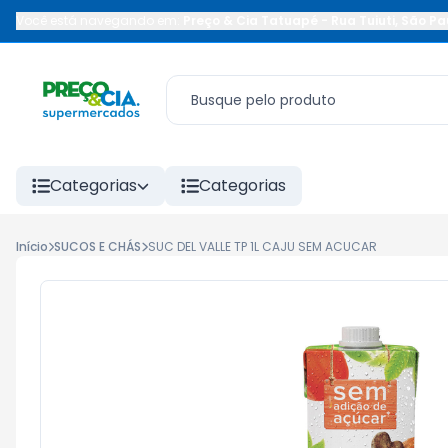
Você está navegando em:
Preço & Cia Tatuapé
-
Rua Tuiuti
,
São Pa
Categorias
Categorias
Início
SUCOS E CHÁS
SUC DEL VALLE TP 1L CAJU SEM ACUCAR