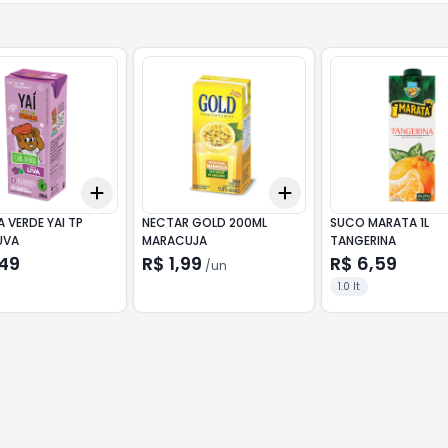
Add
Add
10
+
3
+
5
+
10
+
3
+
5
+
10
 VERDE YAI TP
NECTAR GOLD 200ML
SUCO MARATA 1L
UVA
MARACUJA
TANGERINA
,49
R$ 1,99
R$ 6,59
/
un
1.0 lt