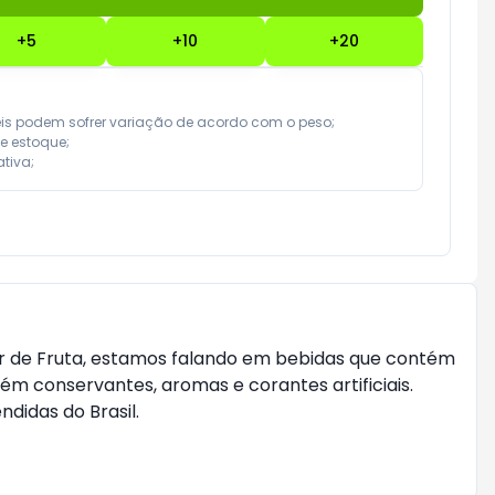
+
5
+
10
+
20
eis podem sofrer variação de acordo com o peso;

e estoque;

tiva;
ar de Fruta, estamos falando em bebidas que contém
m conservantes, aromas e corantes artificiais.
didas do Brasil.