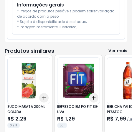
Informações gerais
* Preços de produtos pesáveis podem sofrer variação 
de acordo com o peso;

* Sujeito à disponibilidade de estoque;

* Imagem meramente ilustrativa;
Produtos similares
Ver mais
Add
Add
+
3
+
5
+
10
+
3
+
5
+
10
SUCO MARATA 200ML
REFRESCO EM PO FIT 8G
BEB.CHA YAI IC
GOIABA
UVA
PESSEGO
R$ 2,29
R$ 1,29
R$ 7,99
/
u
0.2 lt
8gr