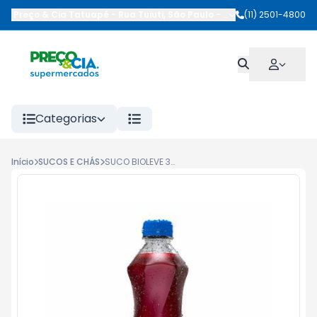
Preço & Cia Tatuapé
-
Rua Tuiuti
,
São Paulo
-
SP
(11) 2501-4800
Categorias
Início
SUCOS E CHÁS
SUCO BIOLEVE 390ML UVA/MACA