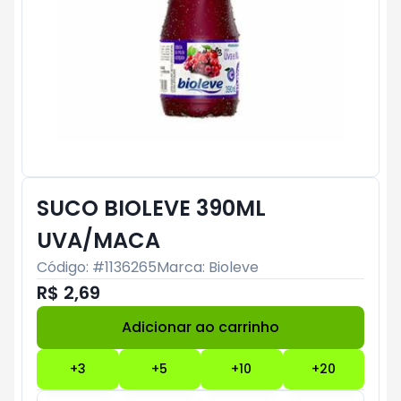
SUCO BIOLEVE 390ML
UVA/MACA
Código: #
1136265
Marca:
Bioleve
R$ 2,69
Adicionar ao carrinho
Subtotal:
R$ 0
+
3
+
5
+
10
+
20