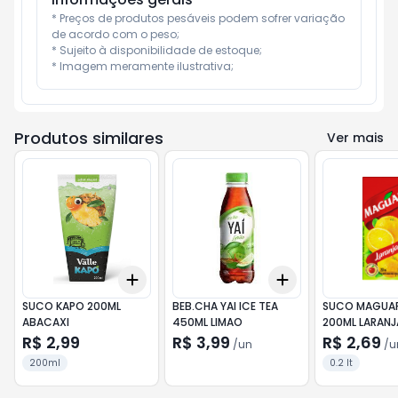
* Preços de produtos pesáveis podem sofrer variação 
de acordo com o peso;

* Sujeito à disponibilidade de estoque;

* Imagem meramente ilustrativa;
Produtos similares
Ver mais
Add
Add
+
3
+
5
+
10
+
3
+
5
+
10
SUCO KAPO 200ML
BEB.CHA YAI ICE TEA
SUCO MAGUAR
ABACAXI
450ML LIMAO
200ML LARANJ
R$ 2,99
R$ 3,99
R$ 2,69
/
un
/
u
200ml
0.2 lt