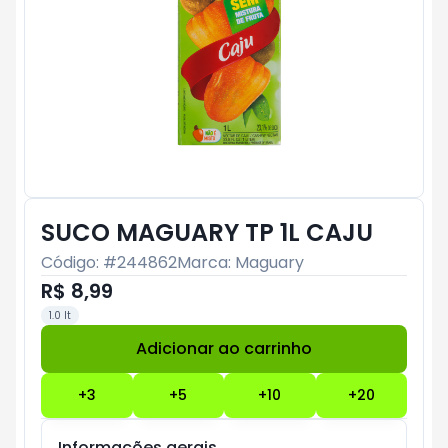
SUCO MAGUARY TP 1L CAJU
Código: #
244862
Marca:
Maguary
R$ 8,99
1.0 lt
Adicionar ao carrinho
Subtotal:
R$ 0
+
3
+
5
+
10
+
20
Informações gerais