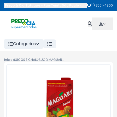
Preço & Cia Tatuapé
-
Rua Tuiuti
,
São Paulo
-
SP
(11) 2501-4800
Categorias
Início
SUCOS E CHÁS
SUCO MAGUARY TP 1L CAJU