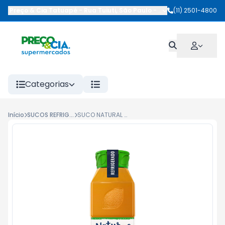
Preço & Cia Tatuapé
-
Rua Tuiuti
,
São Paulo
-
SP
(11) 2501-4800
Categorias
Início
SUCOS REFRIGERADOS
SUCO NATURAL ONE 900ML MANGA/TUDO