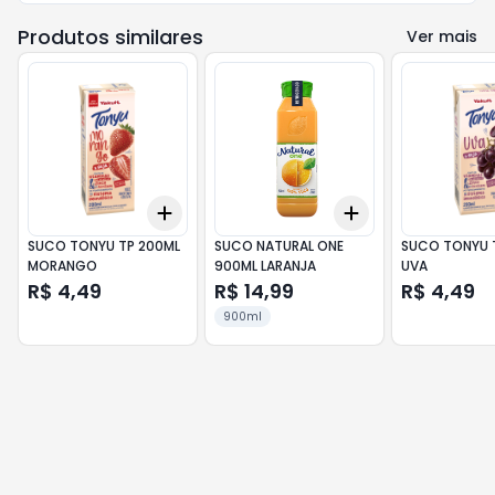
Produtos similares
Ver mais
Add
Add
+
3
+
5
+
10
+
3
+
5
+
10
SUCO TONYU TP 200ML
SUCO NATURAL ONE
SUCO TONYU 
MORANGO
900ML LARANJA
UVA
R$ 4,49
R$ 14,99
R$ 4,49
900ml