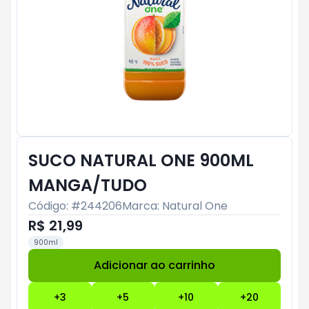
SUCO NATURAL ONE 900ML
MANGA/TUDO
Código: #
244206
Marca:
Natural One
R$ 21,99
900ml
Adicionar ao carrinho
Subtotal:
R$ 0
+
3
+
5
+
10
+
20