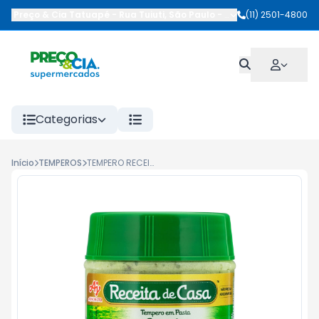
Preço & Cia Tatuapé
-
Rua Tuiuti
,
São Paulo
-
SP
(11) 2501-4800
Categorias
Início
TEMPEROS
TEMPERO RECEITA DE CASA 450G CASEIRO