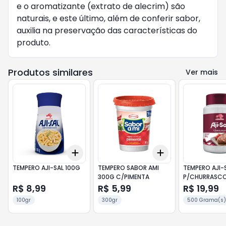
e o aromatizante (extrato de alecrim) são
naturais, e este último, além de conferir sabor,
auxilia na preservação das características do
produto.
Produtos similares
Ver mais
Add
Add
+
3
+
5
+
10
+
3
+
5
+
10
TEMPERO AJI-SAL 100G
TEMPERO SABOR AMI
TEMPERO AJI-
300G C/PIMENTA
P/CHURRASC
POTE
R$ 8,99
R$ 5,99
R$ 19,99
100gr
300gr
500 Grama(s)