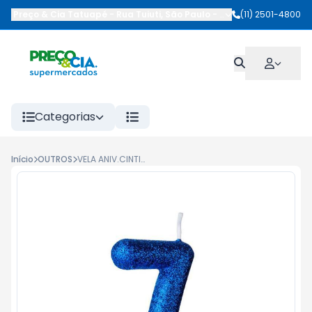
Preço & Cia Tatuapé
-
Rua Tuiuti
,
São Paulo
-
SP
(11) 2501-4800
Categorias
Início
OUTROS
VELA ANIV.CINTILANTE AZUL N.7 1UN