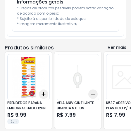
Informações gerais
* Preços de produtos pesáveis podem sofrer variação 
de acordo com o peso;

* Sujeito à disponibilidade de estoque;

* Imagem meramente ilustrativa;
Produtos similares
Ver mais
Add
Add
+
3
+
5
+
10
+
3
+
5
+
10
PRENDEDOR PARANA
VELA ANIV.CINTILANTE
K537 ADESIVO
EMBORRACHADO 12UN
BRANCA N.0 1UN
PLASTICO P/
TIGRE PVC 17
R$ 9,99
R$ 7,99
R$ 7,99
12un