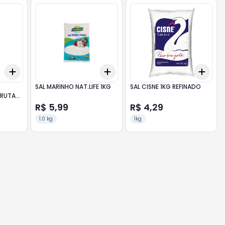
Add
Add
Add
+
3
+
5
+
10
+
3
+
5
+
10
+
3
SAL MARINHO NAT.LIFE 1KG
SAL CISNE 1KG REFINADO
FRUTA
R$ 5,99
R$ 4,29
1.0 kg
1kg