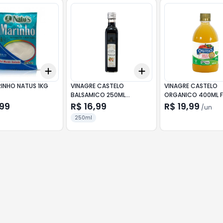
Add
Add
10
+
3
+
5
+
10
+
3
+
5
+
10
RINHO NATUS 1KG
VINAGRE CASTELO
VINAGRE CASTELO
BALSAMICO 250ML
ORGANICO 400ML 
TRADIZIONALE
DE MACA
,99
R$ 16,99
R$ 19,99
/
un
250ml