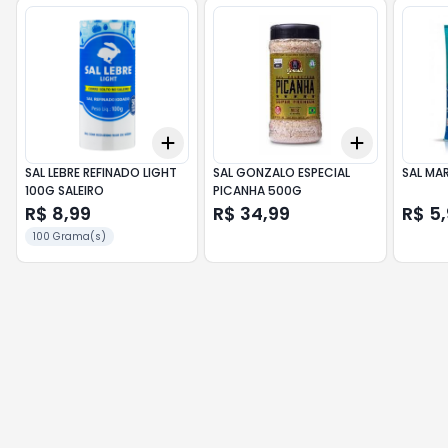
Add
Add
+
3
+
5
+
10
+
3
+
5
+
SAL LEBRE REFINADO LIGHT
SAL GONZALO ESPECIAL
SAL MA
100G SALEIRO
PICANHA 500G
R$ 8,99
R$ 34,99
R$ 5
100 Grama(s)