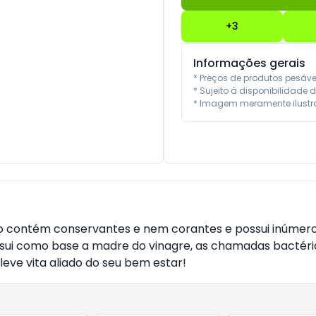
+
3
Informações gerais
* Preços de produtos pesáv
* Sujeito à disponibilidade d
* Imagem meramente ilustra
ão contém conservantes e nem corantes e possui inúmero
 possui como base a madre do vinagre, as chamadas bact
eve vita aliado do seu bem estar!