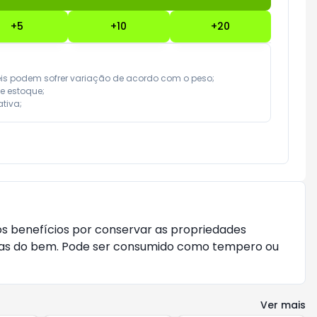
+
5
+
10
+
20
eis podem sofrer variação de acordo com o peso;

e estoque;

tiva;
s benefícios por conservar as propriedades
érias do bem. Pode ser consumido como tempero ou
Ver mais