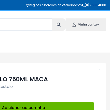
Regiões e horários de atendimento
(11) 2501-4800
Minha conta
ELO 750ML MACA
astelo
Adicionar ao carrinho
Subtotal:
R$ 0,00