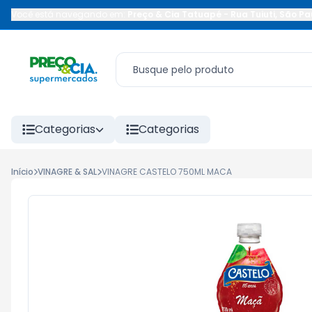
Você está navegando em:
Preço & Cia Tatuapé
-
Rua Tuiuti
,
São Pa
Categorias
Categorias
Início
VINAGRE & SAL
VINAGRE CASTELO 750ML MACA