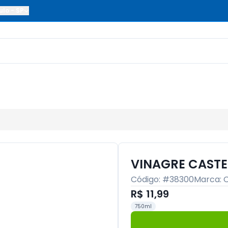
ulo
-
SP
VINAGRE CAST
Código: #
38300
Marca:
C
R$ 11,99
750ml