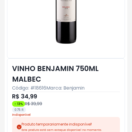
VINHO BENJAMIN 750ML
MALBEC
Código: #
18616
Marca:
Benjamin
R$ 34,99
R$ 39,99
-
13
%
0.75 lt
Indisponível
Produto temporariamente indisponível!
Este produto está sem estoque disponível no momento.