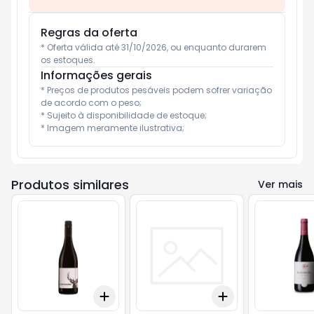
Regras da oferta
* Oferta válida até 31/10/2026, ou enquanto durarem 
os estoques.
Informações gerais
* Preços de produtos pesáveis podem sofrer variação 
de acordo com o peso;

* Sujeito à disponibilidade de estoque;

* Imagem meramente ilustrativa;
Produtos similares
Ver mais
Add
Add
+
3
+
5
+
10
+
3
+
5
+
10