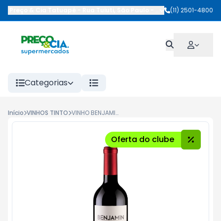
Preço & Cia Tatuapé
-
Rua Tuiuti
,
São Paulo
-
SP
(11) 2501-4800
Categorias
Início
VINHOS TINTO
VINHO BENJAMIN 750ML MALBEC
Oferta do clube