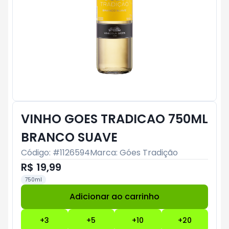
VINHO GOES TRADICAO 750ML
BRANCO SUAVE
Código: #
1126594
Marca:
Góes Tradição
R$ 19,99
750ml
Adicionar ao carrinho
Subtotal:
R$ 0
+
3
+
5
+
10
+
20