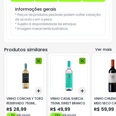
Informações gerais
* Preços de produtos pesáveis podem sofrer variação 
de acordo com o peso;

* Sujeito à disponibilidade de estoque;

* Imagem meramente ilustrativa;
Produtos similares
Ver mais
Add
Add
+
3
+
5
+
10
+
3
+
5
+
10
VINHO CONCHA Y TORO
VINHO CASAL GARCIA
VINHO CHILE
RESERVADO 750ML
750ML SWEET BRANCO
MEIO SECO CA
CHARDONNAY
DEL DIABLO BE
R$ 28,99
R$ 49,99
R$ 59,99
SAUVIGNON B
R$ 29,99
R$ 69,99
-
3
%
-
29
%