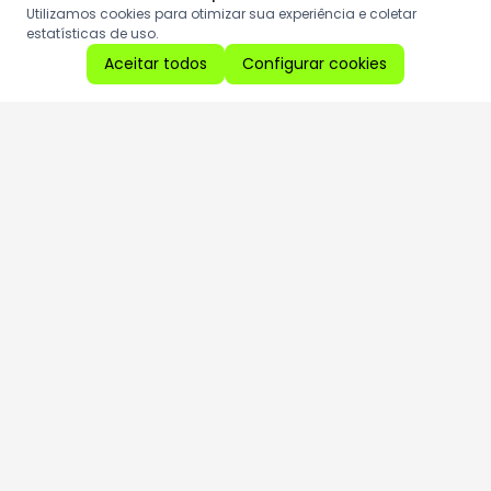
Utilizamos cookies para otimizar sua experiência e coletar
estatísticas de uso.
Aceitar todos
Configurar cookies
Aproveite as nossas promoções!
Cadastre seu e-mail e receba ofertas exclusivas.
QUERO RECEBER