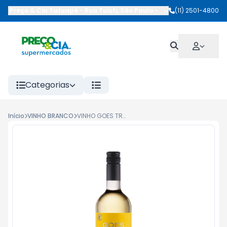
Preço & Cia Tatuapé
-
Rua Tuiuti
,
São Paulo
-
SP
(11) 2501-4800
Categorias
Início
VINHO BRANCO
VINHO GOES TRADICAO 750ML BRANCO SUAVE