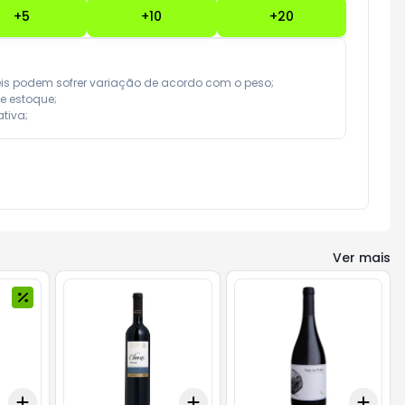
+
5
+
10
+
20
eis podem sofrer variação de acordo com o peso;

e estoque;

tiva;
Ver mais
Add
Add
Add
+
3
+
5
+
10
+
3
+
5
+
10
+
3