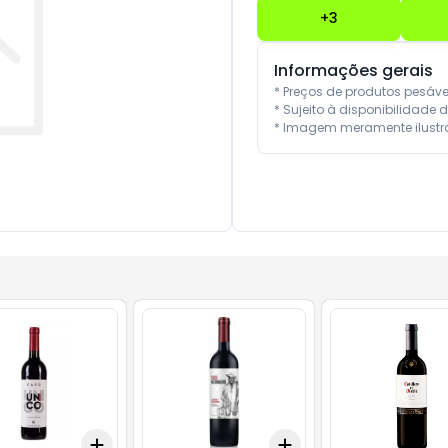
+
3
Informações gerais
* Preços de produtos pesáv
* Sujeito à disponibilidade d
* Imagem meramente ilustra
Add
Add
10
+
3
+
5
+
10
+
3
+
5
+
10