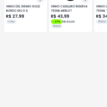
VINHO DEL GRANO GOLD
VINHO CASILLERO RESERVA
VINHO 
BORDO SECO 1L
750ML MERLOT
750ML 
R$ 27,99
R$ 43,99
R$ 3
R$ 59,99
1 Litro
-
27
%
750ml
750ml