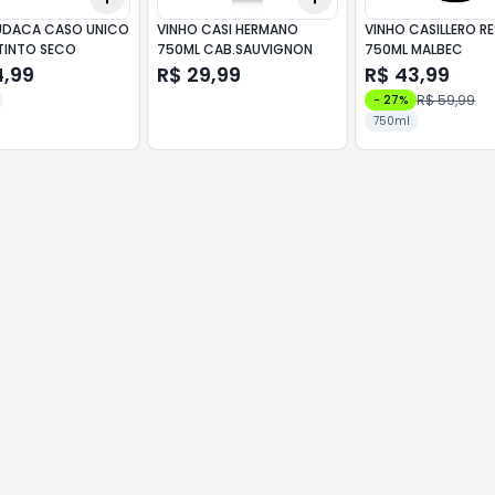
UDACA CASO UNICO
VINHO CASI HERMANO
VINHO CASILLERO R
TINTO SECO
750ML CAB.SAUVIGNON
750ML MALBEC
4,99
R$ 29,99
R$ 43,99
R$ 59,99
-
27
%
750ml