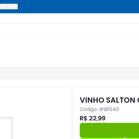
ulo
-
SP
VINHO SALTON 
Código: #
98540
R$ 22,99