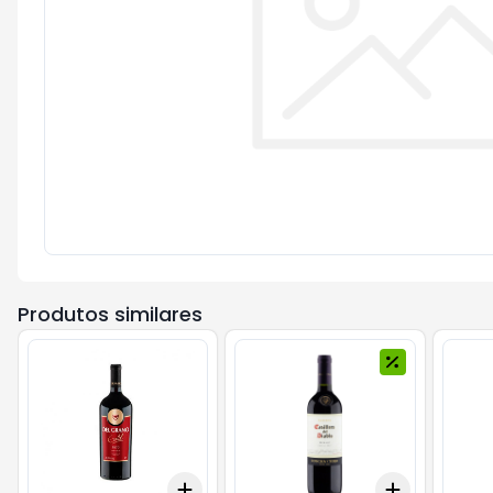
Produtos similares
Add
Add
+
3
+
5
+
10
+
3
+
5
+