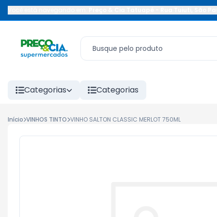
Você está navegando em:
Preço & Cia Tatuapé
-
Rua Tuiuti
,
São Pa
Categorias
Categorias
Início
VINHOS TINTO
VINHO SALTON CLASSIC MERLOT 750ML