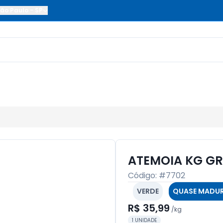
ão Paulo
-
SP
ATEMOIA KG G
Código: #
7702
VERDE
QUASE MADU
R$ 35,99
/
kg
1 UNIDADE