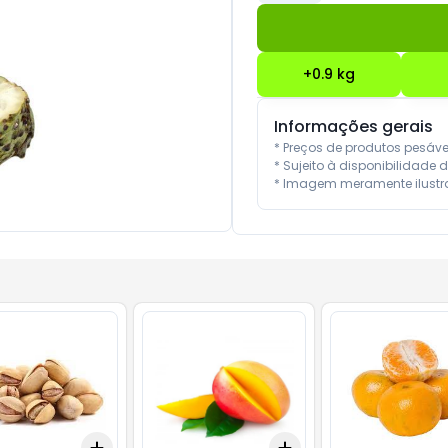
+
0.9
kg
Informações gerais
* Preços de produtos pesáv
* Sujeito à disponibilidade d
* Imagem meramente ilustra
Add
Add