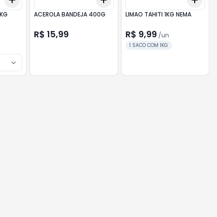
+
0.6
kg
+
1
kg
+
3
+
5
+
10
+
3
 KG
ACEROLA BANDEJA 400G
LIMAO TAHITI 1KG NEMA
R$ 15,99
R$ 9,99
/
un
1 SACO COM 1KG