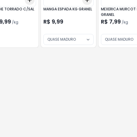
kg
+
0.3
kg
+
0.5
kg
+
0.3
+
0.5
+
1
HE TORRADO C/SAL
MANGA ESPADA KG GRANEL
MEXERICA MURCOT
GRANEL
9,99
R$ 9,99
R$ 7,99
/
kg
/
kg
QUASE MADURO
QUASE MADURO