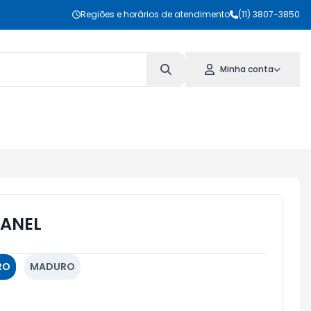
Regiões e horários de atendimento
(11) 3807-3850
Minha conta
RANEL
RO
MADURO