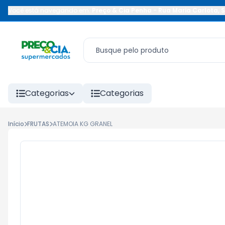
Você está navegando em:
Preço & Cia Penha
-
Rua Maria Carlota
,
S
Categorias
Categorias
Início
FRUTAS
ATEMOIA KG GRANEL