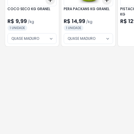
+
1.2
kg
+
2
kg
+
0.6
kg
+
1
COCO SECO KG GRANEL
PERA PACKANS KG GRANEL
PISTAC
KG
R$ 9,99
R$ 14,99
R$ 12
/
kg
/
kg
1 UNIDADE
1 UNIDADE
QUASE MADURO
QUASE MADURO