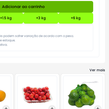
Adicionar ao carrinho
Subtotal:
R$ 0,00
+
1.5
kg
+
3
kg
+
6
kg
eis podem sofrer variação de acordo com o peso;

e estoque;

tiva;
Ver mais
Add
Add
Add