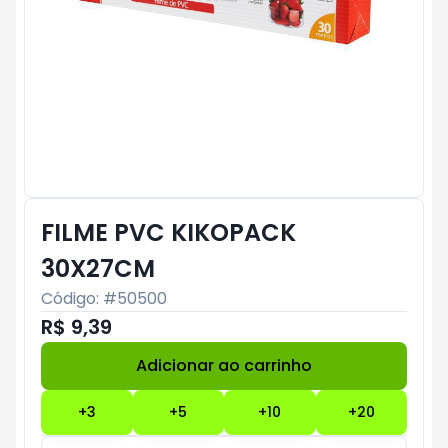
FILME PVC KIKOPACK
30X27CM
Código: #
50500
R$ 9,39
Adicionar ao carrinho
Subtotal:
R$ 0
+
3
+
5
+
10
+
20