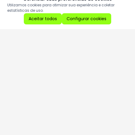
Utilizamos cookies para otimizar sua experiência e coletar
estatísticas de uso.
Aceitar todos
Configurar cookies
Aproveite as nossas promoções!
Cadastre seu e-mail e receba ofertas exclusivas.
QUERO RECEBER