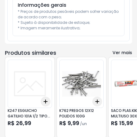
Informações gerais
* Preços de produtos pesáveis podem sofrer variação 
de acordo com o peso;

* Sujeito à disponibilidade de estoque;

* Imagem meramente ilustrativa;
Produtos similares
Ver mais
Add
Add
+
3
+
5
+
10
+
3
+
5
+
10
K247 ESGUICHO
K762 PREGOS 12X12
SACO PLAS.KI
GATILHO 101A 1/2 TIPO
POLIDOS 100G
MULTIUSO 30
REVOLVER
50UN
R$ 26,99
R$ 9,99
R$ 15,99
/
un