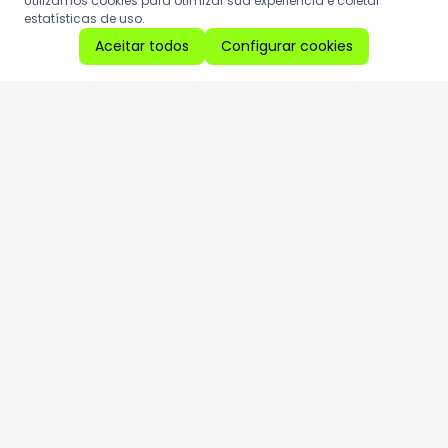
Utilizamos cookies para otimizar sua experiência e coletar
estatísticas de uso.
Aceitar todos
Configurar cookies
Aproveite as nossas promoções!
Cadastre seu e-mail e receba ofertas exclusivas.
QUERO RECEBER