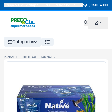
Preço & Cia Tatuapé
-
Rua Tuiuti
,
São Paulo
-
SP
(11) 2501-4800
Categorias
Início
DIET E LIGTH
ACUCAR NATIVE ORGAN.DEME.250G SACHET (50 SACHES)