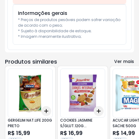
Informações gerais
* Preços de produtos pesáveis podem sofrer variação 
de acordo com o peso;

* Sujeito à disponibilidade de estoque;

* Imagem meramente ilustrativa;
Produtos similares
Ver mais
Add
Add
+
3
+
5
+
10
+
3
+
5
+
10
GERGELIM NAT.LIFE 200G
COOKIES JASMINE
ACUCAR LIGH
PRETO
S/GLUT.120G
SACHE 500G
FR.SILVESTRES
R$ 15,99
R$ 16,99
R$ 14,99