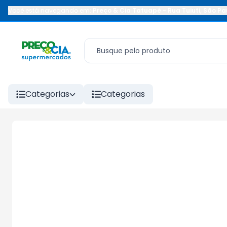
Você está navegando em:
Preço & Cia Tatuapé
-
Rua Tuiuti
,
São Pa
Categorias
Categorias